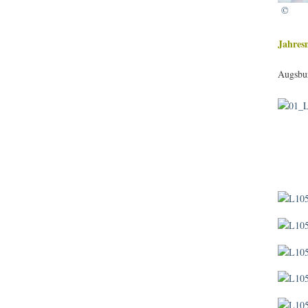
©
Jahres
Augsbur