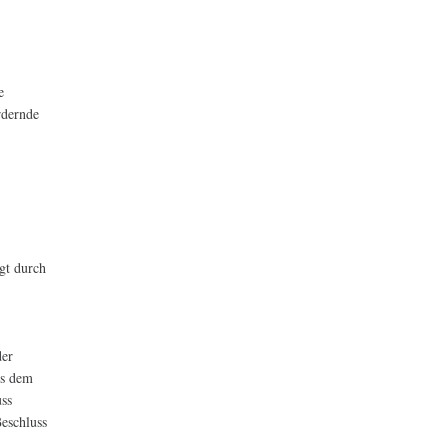
e
rdernde
lgt durch
der
us dem
uss
eschluss