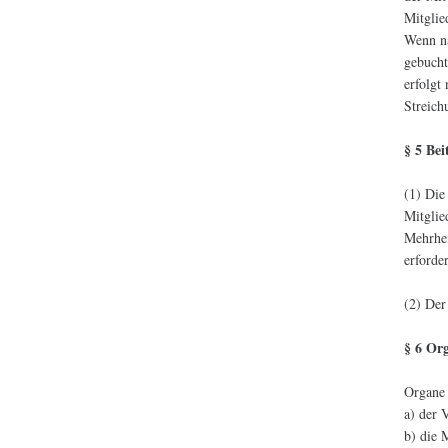
Mitglie
Wenn na
gebucht
erfolgt
Streich
§ 5 Bei
(1) Die
Mitglie
Mehrhei
erforder
(2) Der
§ 6 Or
Organe 
a) der 
b) die 