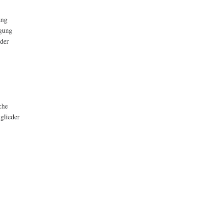
ang
agung
 der
che
glieder