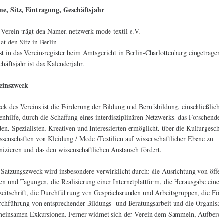
me, Sitz, Eintragung, Geschäftsjahr
 Verein trägt den Namen netzwerk-mode-textil e.V.
hat den Sitz in Berlin.
ist in das Vereinsregister beim Amtsgericht in Berlin-Charlottenburg eingetrage
chäftsjahr ist das Kalenderjahr.
reinszweck
ck des Vereins ist die Förderung der Bildung und Berufsbildung, einschließlic
enhilfe, durch die Schaffung eines interdisziplinären Netzwerks, das Forschend
en, Spezialisten, Kreativen und Interessierten ermöglicht, über die Kulturgesch
ssenschaften von Kleidung / Mode /Textilien auf wissenschaftlicher Ebene zu
zieren und das den wissenschaftlichen Austausch fördert.
 Satzungszweck wird insbesondere verwirklicht durch: die Ausrichtung von öff
en und Tagungen, die Realisierung einer Internetplattform, die Herausgabe eine
zeitschrift, die Durchführung von Gesprächsrunden und Arbeitsgruppen, die F
chführung von entsprechender Bildungs- und Beratungsarbeit und die Organis
einsamen Exkursionen. Ferner widmet sich der Verein dem Sammeln, Aufbere