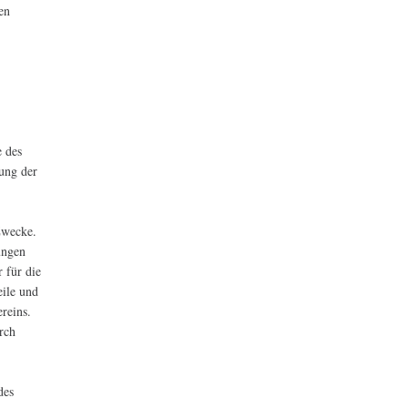
en
e des
ung der
 Zwecke.
ungen
 für die
ile und
reins.
rch
des