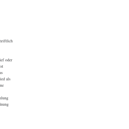
riftlich
ief oder
st
as
ied als
ene
mlung
rdnung