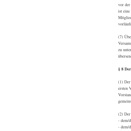
vor der
ist ein
Mitglie
vorläuf
(7) Übe
Versamm
zu unte
übersen
§ 8 De
(1) Der
ersten 
Vorstan
gemeins
(2) Der
- dem/d
- dem/d