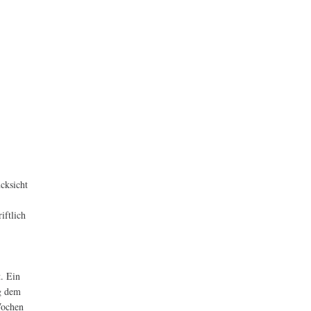
cksicht
iftlich
t. Ein
g dem
Wochen