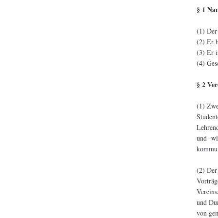
§ 1 Na
(1) Der
(2) Er 
(3) Er 
(4) Ges
§ 2 Ve
(1) Zwe
Student
Lehrend
und -wi
kommuni
(2) Der
Vorträg
Vereins
und Dur
von gem