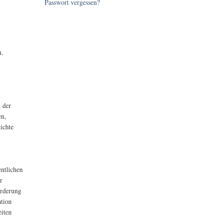
Passwort vergessen?
n.
h der
en,
ichte
entlichen
r
örderung
ation
iten