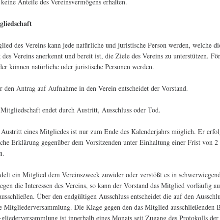
 keine Anteile des Vereinsvermögens erhalten.
gliedschaft
glied des Vereins kann jede natürliche und juristische Person werden, welche di
 des Vereins anerkennt und bereit ist, die Ziele des Vereins zu unterstützen. Fö
der können natürliche oder juristische Personen werden.
r den Antrag auf Aufnahme in den Verein entscheidet der Vorstand.
 Mitgliedschaft endet durch Austritt, Ausschluss oder Tod.
 Austritt eines Mitgliedes ist nur zum Ende des Kalenderjahrs möglich. Er erfo
liche Erklärung gegenüber dem Vorsitzenden unter Einhaltung einer Frist von 2
n.
delt ein Mitglied dem Vereinszweck zuwider oder verstößt es in schwerwiegen
egen die Interessen des Vereins, so kann der Vorstand das Mitglied vorläufig a
ausschließen. Über den endgültigen Ausschluss entscheidet die auf den Ausschl
e Mitgliederversammlung. Die Klage gegen den das Mitglied ausschließenden B
-gliederversammlung ist innerhalb eines Monats seit Zugang des Protokolls der