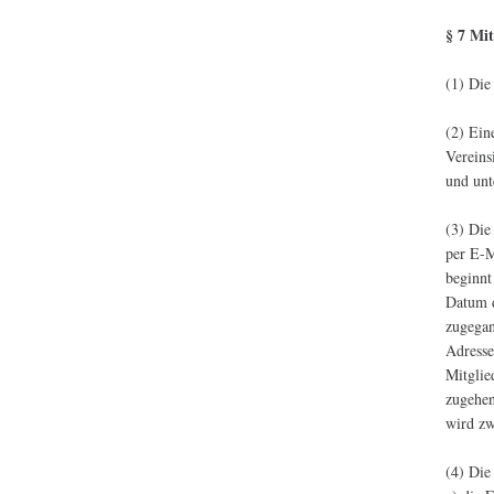
§ 7 Mi
(1) Die
(2) Ein
Vereins
und unt
(3) Die
per E-M
beginnt
Datum d
zugegan
Adresse
Mitgli
zugehen
wird zw
(4) Die