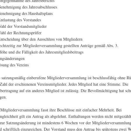
Entgegennahme des Jahresberichts
Genehmigung des Jahresabschlusses
Genehmigung des Haushaltsplans
Entlastung des Vorstandes
Wahl der Vorstandsmitglieder
Wahl der Rechnungsprüfer
Entscheidung über den Ausschluss von Mitgliedern
rechtzeitig zur Mitgliederversammlung gestellten Anträge gemäß Abs. 3.
 Höhe und die Fälligkeit des Jahresmitgliedsbeitrags
ungsänderungen
ösung des Vereins
e satzungsmäßig einberufene Mitgliederversammlung ist beschlussfähig ohne Rü
 Zahl der erschienenen Vereinsmitglieder. Jedes Mitglied hat eine Stimme. Die
ertragung auf ein anderes Mitglied ist zulässig. Die Bevollmächtigung hat schr
lgen.
 Mitgliederversammlung fasst ihre Beschlüsse mit einfacher Mehrheit. Bei
gleichheit gilt ein Antrag als abgelehnt. Enthaltungen werden nicht mitgezähl
zur Satzungsänderung ist mindestens 6 Wochen vor der Mitgliederversammlun
d schriftlich einzureichen. Der Vorstand muss den Antrag bis spätestens zwei 