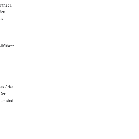
erungen
nden
as
llführer
em / der
 Der
der sind