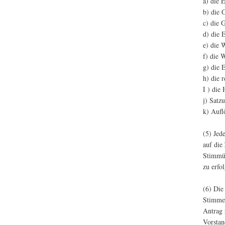
a) die 
b) die 
c) die 
d) die 
e) die 
f) die 
g) die 
h) die 
I ) die
j) Satz
k) Aufl
(5) Jed
auf die
Stimmüb
zu erfo
(6) Die
Stimmen
Antrag 
Vorstan