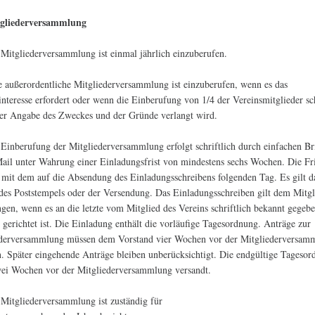
tgliederversammlung
 Mitgliederversammlung ist einmal jährlich einzuberufen.
e außerordentliche Mitgliederversammlung ist einzuberufen, wenn es das
interesse erfordert oder wenn die Einberufung von 1/4 der Vereinsmitglieder sch
er Angabe des Zweckes und der Gründe verlangt wird.
 Einberufung der Mitgliederversammlung erfolgt schriftlich durch einfachen Br
ail unter Wahrung einer Einladungsfrist von mindestens sechs Wochen. Die Fri
 mit dem auf die Absendung des Einladungsschreibens folgenden Tag. Es gilt d
es Poststempels oder der Versendung. Das Einladungsschreiben gilt dem Mitgl
gen, wenn es an die letzte vom Mitglied des Vereins schriftlich bekannt gegeb
 gerichtet ist. Die Einladung enthält die vorläufige Tagesordnung. Anträge zur
ederversammlung müssen dem Vorstand vier Wochen vor der Mitgliederversam
. Später eingehende Anträge bleiben unberücksichtigt. Die endgültige Tageso
ei Wochen vor der Mitgliederversammlung versandt.
 Mitgliederversammlung ist zuständig für