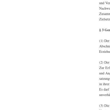
und Ver
Nachwuc
Zusamme
Zielset
§ 3 Ge
(1) Der
Abschni
Erziehu
(2) Der 
Zur Erf
und Ang
satzung
in ihre
Es darf
unverhä
(3) Die