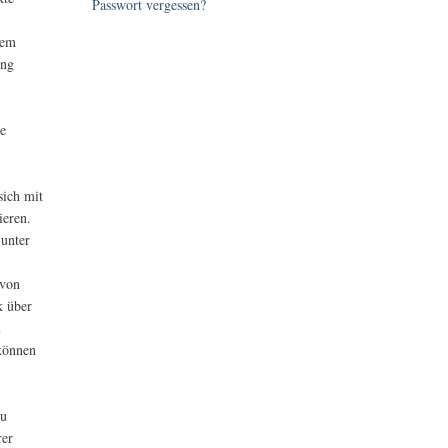
Passwort vergessen?
hem
ung
le
sich mit
ieren.
 unter
 von
k über
n
 können
e
zu
rer