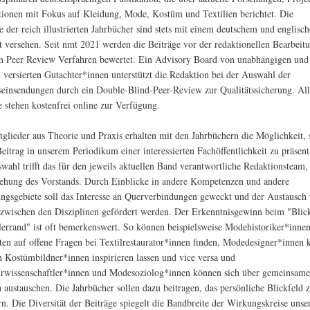
ionen mit Fokus auf Kleidung, Mode, Kostüm und Textilien berichtet. Die
e der reich illustrierten Jahrbücher sind stets mit einem deutschem und englisc
t versehen. Seit nmt 2021 werden die Beiträge vor der redaktionellen Bearbeit
m Peer Review Verfahren bewertet. Ein Advisory Board von unabhängigen und
h versierten Gutachter*innen unterstützt die Redaktion bei der Auswahl der
seinsendungen durch ein Double-Blind-Peer-Review zur Qualitätssicherung. Al
e stehen kostenfrei online zur Verfügung.
tglieder aus Theorie und Praxis erhalten mit den Jahrbüchern die Möglichkeit, 
eitrag in unserem Periodikum einer interessierten Fachöffentlichkeit zu präsent
wahl trifft das für den jeweils aktuellen Band verantwortliche Redaktionsteam,
ehung des Vorstands. Durch Einblicke in andere Kompetenzen und andere
ngsgebiete soll das Interesse an Querverbindungen geweckt und der Austausch
zwischen den Disziplinen gefördert werden. Der Erkenntnisgewinn beim "Blic
lerrand" ist oft bemerkenswert. So können beispielsweise Modehistoriker*inne
en auf offene Fragen bei Textilrestaurator*innen finden, Modedesigner*innen
n Kostümbildner*innen inspirieren lassen und vice versa und
urwissenschaftler*innen und Modesoziolog*innen können sich über gemeinsam
austauschen. Die Jahrbücher sollen dazu beitragen, das persönliche Blickfeld 
rn. Die Diversität der Beiträge spiegelt die Bandbreite der Wirkungskreise unse