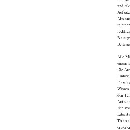
und Akt
Aufsätz
Abstrac
in eine
fachlic
Beitrag
Beiträg
Alle Mi
einem B
Die Aus
Einbezi
Forschu
Wissen 
den Tel
Antwort
sich vo
Literat
Themen 
erweite