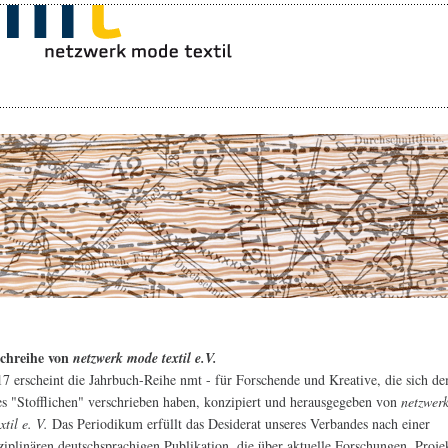
chreihe von
netzwerk mode textil e.V.
17 erscheint die Jahrbuch-Reihe nmt - für Forschende und Kreative, die sich d
es "Stofflichen" verschrieben haben, konzipiert und herausgegeben von
netzwer
til e. V.
Das Periodikum erfüllt das Desiderat unseres Verbandes nach einer
sziplinären deutschsprachigen Publikation, die über aktuelle Forschungen, Proje