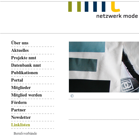
Über uns
Aktuelles
Projekte nmt
Datenbank nmt
Publikationen
Portal
Mitglieder
Mitglied werden
©
Fördern
Partner
Newsletter
Linklisten
Berufsverbände