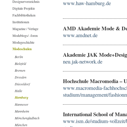
Designerverzeichnis
www.haw-hamburg.de
Digitale Projekte
Fachbibliotheken
Institutionen
AMD Akademie Mode & D
Magazine / Verlage
www.amdnet.de
Modeblogs/ -foren
Modegeschichte
Modeschulen
Akademie JAK Mode+Desi
Berlin
neu.jak-network.de
Bielefeld
Bremen
Dresden
Hochschule Macromedia – Uni
Düsseldorf
www.macromedia-fachhochschu
Halle
studium/management/fashion
Hamburg
Hannover
Mannheim
International School of Ma
Mönchengladbach
www.ism.de/studium-vollzeit
München