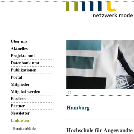
Über uns
Aktuelles
Projekte nmt
Datenbank nmt
Publikationen
Portal
Mitglieder
Mitglied werden
©
Fördern
Partner
Hamburg
Newsletter
Linklisten
Berufsverbände
Hochschule für Angewandte