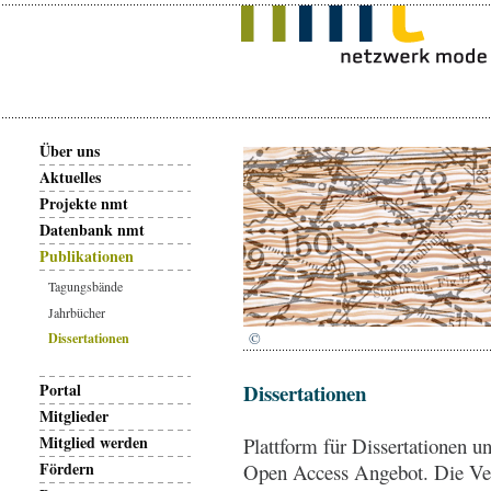
Über uns
Aktuelles
Projekte nmt
Datenbank nmt
Publikationen
Tagungsbände
Jahrbücher
©
Dissertationen
Dissertationen
Portal
Mitglieder
Mitglied werden
Plattform für Dissertationen u
Fördern
Open Access Angebot. Die Vera