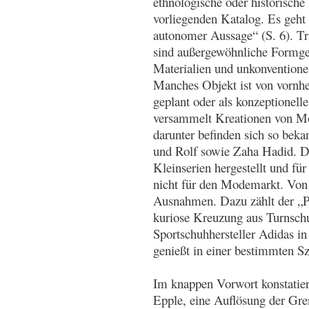
ethnologische oder historisch
vorliegenden Katalog. Es geh
autonomer Aussage“ (S. 6). Tra
sind außergewöhnliche Formg
Materialien und unkonventione
Manches Objekt ist von vornhe
geplant oder als konzeptionell
versammelt Kreationen von Mo
darunter befinden sich so bek
und Rolf sowie Zaha Hadid. Di
Kleinserien hergestellt und fü
nicht für den Modemarkt. Von 
Ausnahmen. Dazu zählt der „P
kuriose Kreuzung aus Turnsch
Sportschuhhersteller Adidas in
genießt in einer bestimmten Sz
Im knappen Vorwort konstatier
Epple, eine Auflösung der Gr