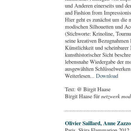
und Anderen einerseits und de
and Fashion from Impressionist
Hier geht es zunächst um die n
modischen Silhouetten und Acc
(Stichworte: Krinoline, Tourn
seine kreativen Bezugnahmen l
Künstlichkeit und scheinbarer N
kunsthistorischer Sicht beschr
lebensnahe Wiedergabe der mo
ausgewählten Schlüsselwerken
Weiterlesen...
Download
Text: @ Birgit Haase
Birgit Haase für
netzwerk mode 
Olivier Saillard, Anne Zazz
Paris, Skira Flammarion 2012