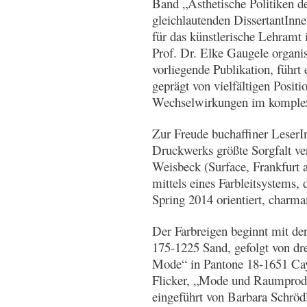
Band „Ästhetische Politiken d
gleichlautenden DissertantInn
für das künstlerische Lehramt
Prof. Dr. Elke Gaugele organi
vorliegende Publikation, führt
geprägt von vielfältigen Posit
Wechselwirkungen im komple
Zur Freude buchaffiner LeserI
Druckwerks größte Sorgfalt 
Weisbeck (Surface, Frankfurt 
mittels eines Farbleitsystems,
Spring 2014 orientiert, charm
Der Farbreigen beginnt mit de
175-1225 Sand, gefolgt von dr
Mode“ in Pantone 18-1651 Cay
Flicker, „Mode und Raumprod
eingeführt von Barbara Schrödl