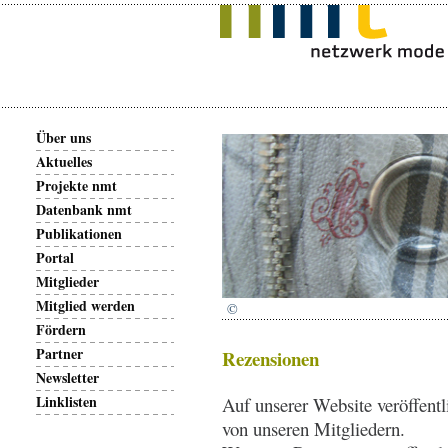
Über uns
Aktuelles
Projekte nmt
Datenbank nmt
Publikationen
Portal
Mitglieder
Mitglied werden
©
Fördern
Partner
Rezensionen
Newsletter
Linklisten
Auf unserer Website veröffent
von unseren Mitgliedern.