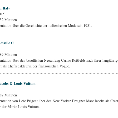
n Italy
015
 52 Minuten
tation über die Geschichte der italienischen Mode seit 1951.
iselle C
 89 Minuten
tation über den beruflichen Neuanfang Carine Roitfelds nach ihrer langjährig
it als Chefredakteurin der französischen Vogue.
acobs & Louis Vuitton
 82 Minuten
tation von Loïc Prigent über den New Yorker Designer Marc Jacobs als Crea
r der Marke Louis Vuitton.