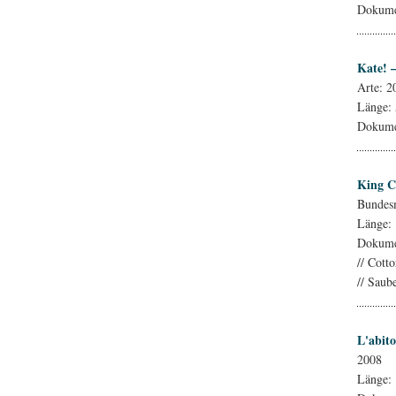
Dokumen
Kate! 
Arte: 2
Länge:
Dokumen
King C
Bundesm
Länge:
Dokume
// Cott
// Saub
L'abit
2008
Länge: