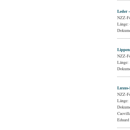
Leder 
NZZ-Fo
Länge:
Dokumen
Lippens
NZZ-Fo
Länge:
Dokumen
Luxus-
NZZ-Fo
Länge:
Dokumen
Caovill
Eduard