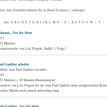
lme zum Einstellen können Sie in dieses
Formular
>
eintragen.
Alle
A
B
C
D
E
F
G
H
I
J
K
L
M
N
O
P
Q
R
S
T
U
V
W
X
Y
Z
 Marant...Vor der Show
012
 52 Minuten
tationsreihe von Loïc Prigent. Staffel 3, Folge ?
ul Gaultier arbeitet
ltitel: Jean Paul Gaultier travaille)
015
52 Minuten + 30 Minuten Bonusmaterial
tation von Loïc Prigent bei der Jean Paul Gaultier seine erfolgreichsten Krea
fachen Mitteln noch einmal auferstehen lässt.
aul Gaultier...Vor der Show