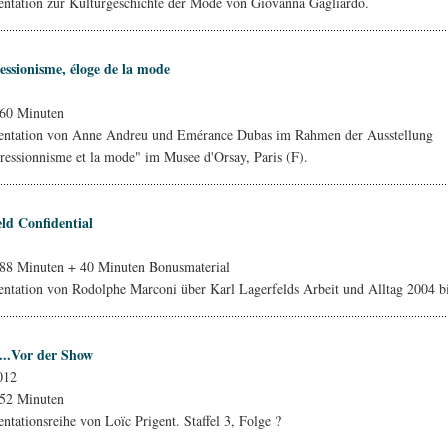
tation zur Kulturgeschichte der Mode von Giovanna Gagliardo.
essionisme, éloge de la mode
 60 Minuten
ntation von Anne Andreu und Emérance Dubas im Rahmen der Ausstellung
ressionnisme et la mode" im Musee d'Orsay, Paris (F).
ld Confidential
88 Minuten + 40 Minuten Bonusmaterial
tation von Rodolphe Marconi über Karl Lagerfelds Arbeit und Alltag 2004 b
...Vor der Show
012
 52 Minuten
tationsreihe von Loïc Prigent. Staffel 3, Folge ?