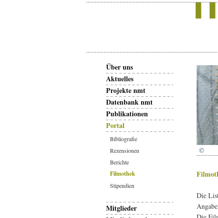
Über uns
Aktuelles
Projekte nmt
Datenbank nmt
Publikationen
Portal
Bibliografie
©
Rezensionen
Berichte
Filmot
Filmothek
Stipendien
Die Lis
Angaben
Mitglieder
Die Fi