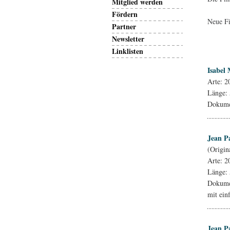
Mitglied werden
Fördern
Neue Fi
Partner
Newsletter
Linklisten
Isabel
Arte: 2
Länge:
Dokumen
Jean Pa
(Origina
Arte: 2
Länge: 
Dokumen
mit ein
Jean P