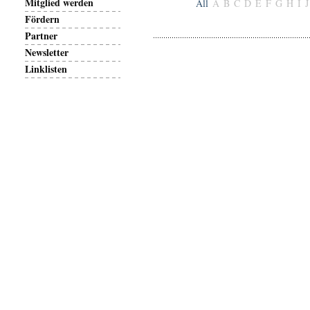
Mitglied werden
All
A
B
C
D
E
F
G
H
I
J
Fördern
Partner
Newsletter
Linklisten