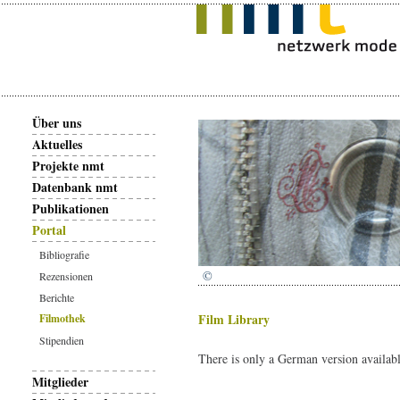
Über uns
Aktuelles
Projekte nmt
Datenbank nmt
Publikationen
Portal
Bibliografie
©
Rezensionen
Berichte
Film Library
Filmothek
Stipendien
There is only a German version availab
Mitglieder