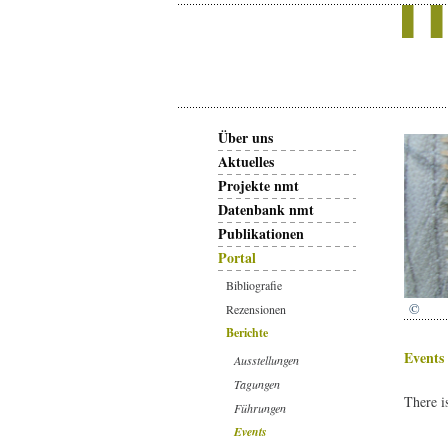
Über uns
Aktuelles
Projekte nmt
Datenbank nmt
Publikationen
Portal
Bibliografie
©
Rezensionen
Berichte
Events
Ausstellungen
Tagungen
There i
Führungen
Events