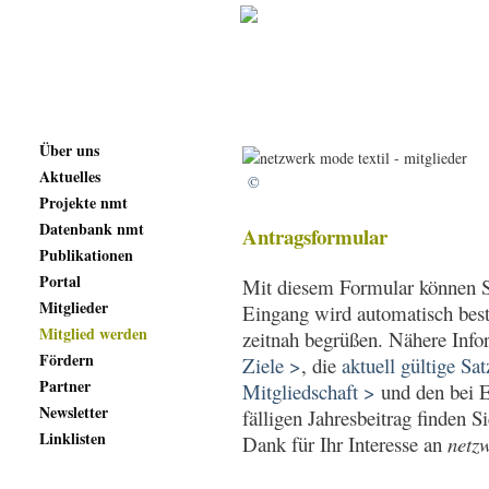
Über uns
Aktuelles
©
Projekte nmt
Datenbank nmt
Antragsformular
Publikationen
Portal
Mit diesem Formular können Si
Mitglieder
Eingang wird automatisch best
Mitglied werden
zeitnah begrüßen. Nähere Inf
Fördern
Ziele >
, die
aktuell gültige Sa
Partner
Mitgliedschaft >
und den bei E
Newsletter
fälligen Jahresbeitrag finden 
Linklisten
Dank für Ihr Interesse an
netzw