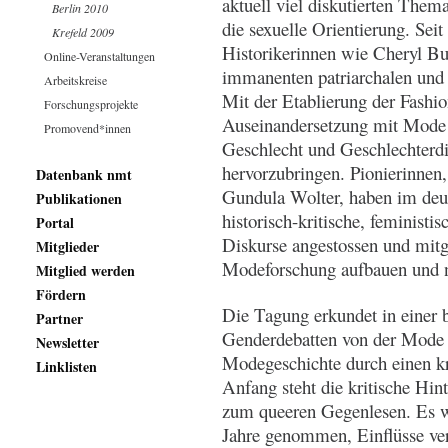
aktuell viel diskutierten Them
Berlin 2010
die sexuelle Orientierung. Sei
Krefeld 2009
Historikerinnen wie Cheryl Bu
Online-Veranstaltungen
immanenten patriarchalen und 
Arbeitskreise
Mit der Etablierung der Fashio
Forschungsprojekte
Auseinandersetzung mit Mode u
Promovend*innen
Geschlecht und Geschlechterdi
hervorzubringen. Pionierinnen
Datenbank nmt
Gundula Wolter, haben im deu
Publikationen
historisch-kritische, feministi
Portal
Diskurse angestossen und mitg
Mitglieder
Modeforschung aufbauen und n
Mitglied werden
Fördern
Die Tagung erkundet in einer 
Partner
Genderdebatten von der Mode 
Newsletter
Modegeschichte durch einen k
Linklisten
Anfang steht die kritische Hin
zum queeren Gegenlesen. Es w
Jahre genommen, Einflüsse ver