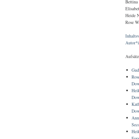
Bettina
Elisabe
Heide N
Rose Wa
Inhalts
Autor*
Aufsätz
Gud
Ros
Dow
Hei
Dow
Kath
Dow
Ann
Sec
Hei
For