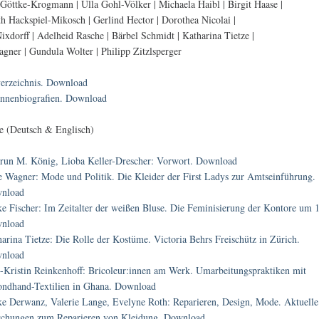
 Göttke-Krogmann | Ulla Gohl-Völker | Michaela Haibl | Birgit Haase |
th Hackspiel-Mikosch | Gerlind Hector | Dorothea Nicolai |
ixdorff | Adelheid Rasche | Bärbel Schmidt | Katharina Tietze |
gner | Gundula Wolter | Philipp Zitzlsperger
verzeichnis. Download
innenbiografien. Download
e (Deutsch & Englisch)
run M. König, Lioba Keller-Drescher: Vorwort. Download
e Wagner: Mode und Politik. Die Kleider der First Ladys zur Amtseinführung.
nload
ke Fischer: Im Zeitalter der weißen Bluse. Die Feminisierung der Kontore um 
nload
arina Tietze: Die Rolle der Kostüme. Victoria Behrs Freischütz in Zürich.
nload
-Kristin Reinkenhoff: Bricoleur:innen am Werk. Umarbeitungspraktiken mit
ondhand-Textilien in Ghana. Download
ke Derwanz, Valerie Lange, Evelyne Roth: Reparieren, Design, Mode. Aktuelle
schungen zum Reparieren von Kleidung. Download