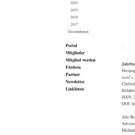
2020
2019
2018
2017
Dissertationen
Portal
Mitglieder
Mitglied werden
Jahrbu
Fördern
Herausg
Partner
textil e
Newsletter
Chefred
Linklisten
Redakti
ISSN: 2
DOI:
h
Alle Be
Adviso
Michael