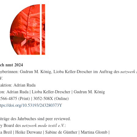
ch nmt 2024
eberinnen: Gudrun M. König, Lioba Keller-Drescher im Auftrag des
netzwerk
.V.
aktion: Adrian Ruda
on: Adrian Ruda | Lioba Keller-Drescher | Gudrun M. König
566-4875 (Print) | 3052-508X (Online)
ttps://doi.org/10.53193/243280373Y
iträge des Jahrbuches sind peer reviewed.
ry Board des
netzwerk mode textil e.V.
:
a Breil | Heike Derwanz | Sabine de Günther | Martina Glomb |