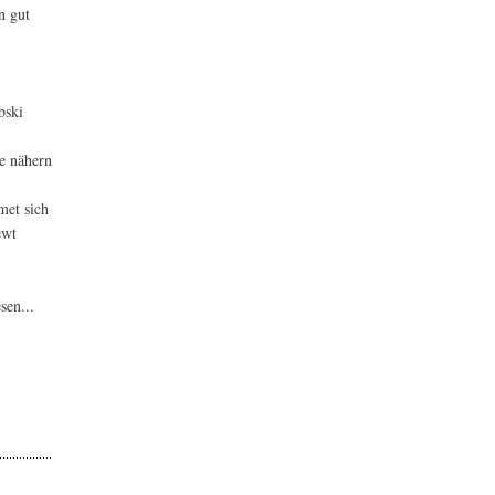
n gut
bski
ge nähern
met sich
ewt
sen...