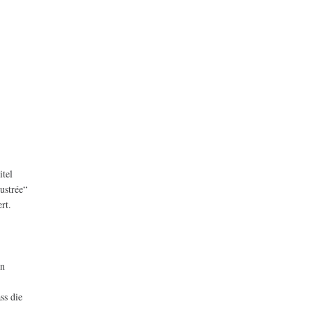
,
itel
ustrée“
rt.
r
in
ss die