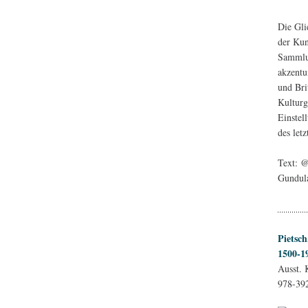
Die Gli
der Kun
Sammlun
akzentu
und Bri
Kulturg
Einstel
des let
Text: 
Gundul
Pietsc
1500-1
Ausst. 
978-39