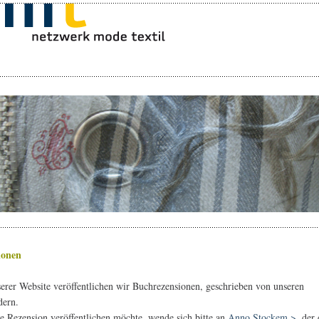
ionen
erer Website veröffentlichen wir Buchrezensionen, geschrieben von unseren
dern.
e Rezension veröffentlichen möchte, wende sich bitte an
Anno Stockem >
, der