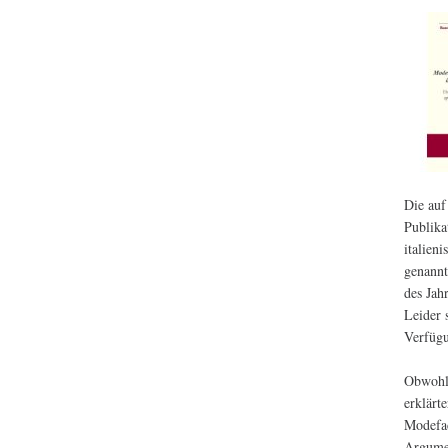
Die auf
Publika
italien
genannt
des Jah
Leider 
Verfügu
Obwohl 
erklärt
Modefac
Argumen