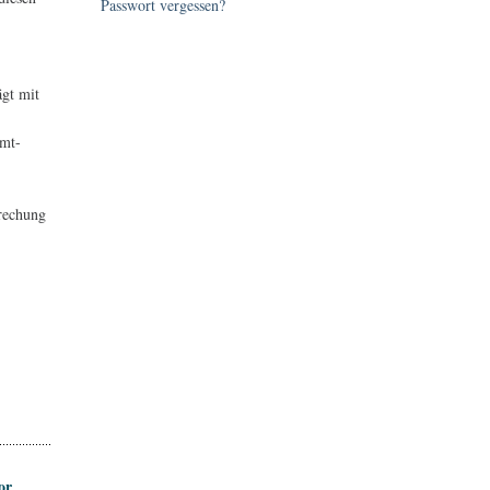
Passwort vergessen?
ägt mit
nmt-
rechung
or