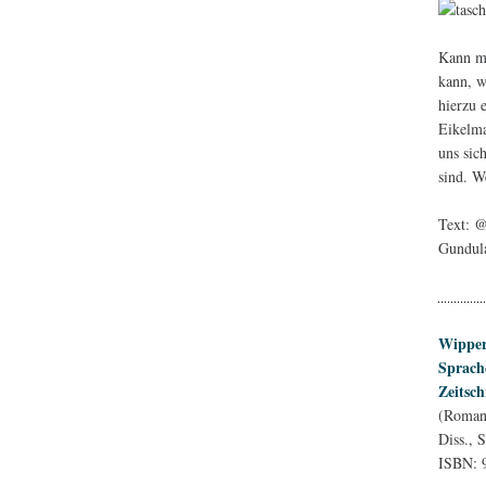
Kann ma
kann, w
hierzu 
Eikelma
uns sic
sind. W
Text: 
Gundula
Wipper
Sprache
Zeitsch
(Romani
Diss., 
ISBN: 