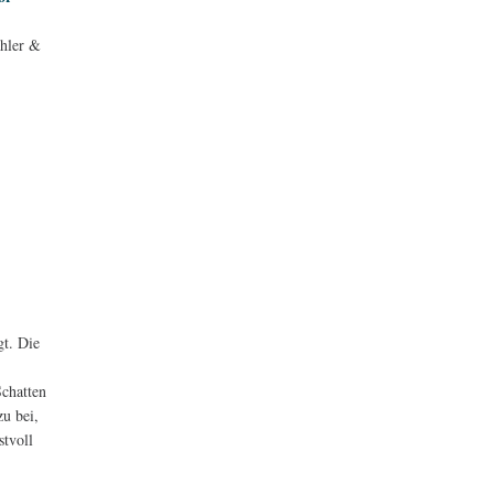
öhler &
gt. Die
Schatten
zu bei,
stvoll