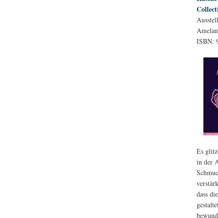
Collec
Ausstel
Amelang
ISBN: 
Es glit
in der 
Schmuck
verstär
dass di
gestalt
bewund