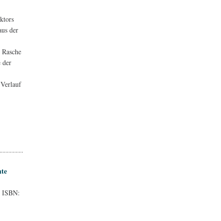
ktors
aus der
d Rasche
 der
 Verlauf
hte
. ISBN: