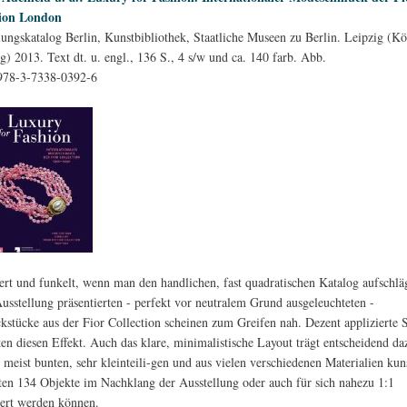
tion London
lungskatalog Berlin, Kunstbibliothek, Staatliche Museen zu Berlin. Leipzig (K
) 2013. Text dt. u. engl., 136 S., 4 s/w und ca. 140 farb. Abb.
978-3-7338-0392-6
zert und funkelt, wenn man den handlichen, fast quadratischen Katalog aufschlä
Ausstellung präsentierten - perfekt vor neutralem Grund ausgeleuchteten -
stücke aus der Fior Collection scheinen zum Greifen nah. Dezent applizierte 
ken diesen Effekt. Auch das klare, minimalistische Layout trägt entscheidend da
e meist bunten, sehr kleinteili-gen und aus vielen verschiedenen Materialien kun
eten 134 Objekte im Nachklang der Ausstellung oder auch für sich nahezu 1:1
ert werden können.