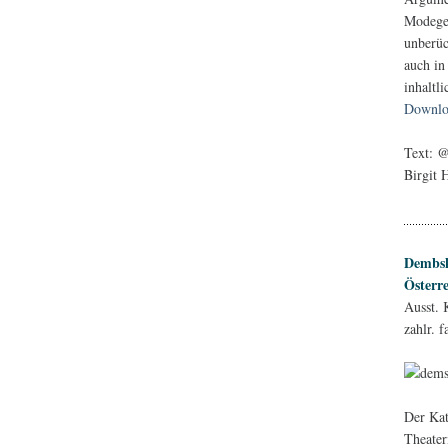
Modeges
unberüc
auch in
inhaltl
Downlo
Text: @
Birgit 
Dembsk
Österr
Ausst. 
zahlr. 
Der Kat
Theater