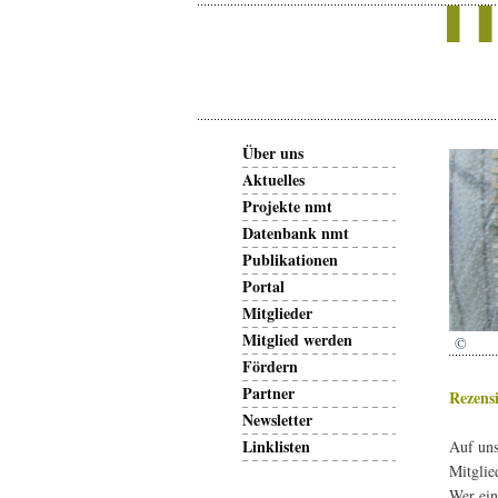
Über uns
Aktuelles
Projekte nmt
Datenbank nmt
Publikationen
Portal
Mitglieder
Mitglied werden
©
Fördern
Partner
Rezens
Newsletter
Linklisten
Auf uns
Mitglie
Wer ein