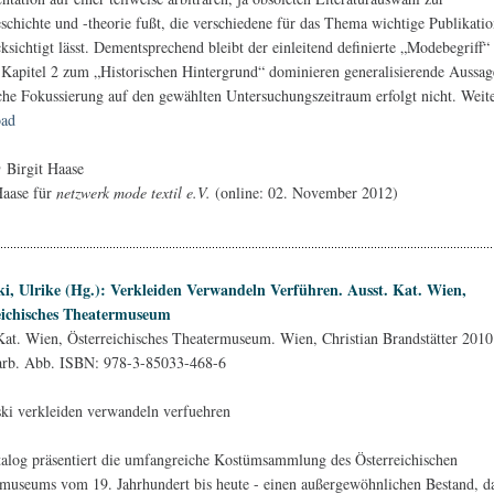
chichte und -theorie fußt, die verschiedene für das Thema wichtige Publikati
ksichtigt lässt. Dementsprechend bleibt der einleitend definierte „Modebegriff“
 Kapitel 2 zum „Historischen Hintergrund“ dominieren generalisierende Aussag
iche Fokussierung auf den gewählten Untersuchungszeitraum erfolgt nicht. Weite
ad
 Birgit Haase
Haase für
netzwerk mode textil e.V.
(online: 02. November 2012)
i, Ulrike (Hg.): Verkleiden Verwandeln Verführen. Ausst. Kat. Wien,
eichisches Theatermuseum
Kat. Wien, Österreichisches Theatermuseum. Wien, Christian Brandstätter 2010
farb. Abb. ISBN: 978-3-85033-468-6
alog präsentiert die umfangreiche Kostümsammlung des Österreichischen
museums vom 19. Jahrhundert bis heute - einen außergewöhnlichen Bestand, d