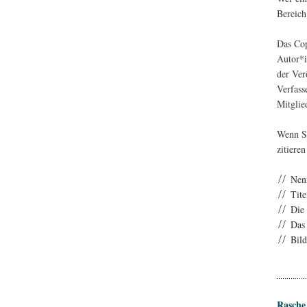
Bereich
Das Cop
Autor*i
der Ver
Verfass
Mitglie
Wenn Si
zitiere
Nen
Tite
Die
Das
Bild
Rasche