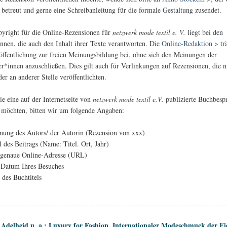
 betreut und gerne eine Schreibanleitung für die formale Gestaltung zusendet.
yright für die Online-Rezensionen für
netzwerk mode textil e. V.
liegt bei den
nnen, die auch den Inhalt ihrer Texte verantworten. Die
Online-Redaktion >
tr
öffentlichung zur freien Meinungsbildung bei, ohne sich den Meinungen der
er*innen anzuschließen. Dies gilt auch für Verlinkungen auf Rezensionen, die 
der an anderer Stelle veröffentlichten.
e eine auf der Internetseite von
netzwerk mode textil e.V.
publizierte Buchbesp
n möchten, bitten wir um folgende Angaben:
nung des Autors/ der Autorin (Rezension von xxx)
l des Beitrags (Name: Titel. Ort, Jahr)
 genaue Online-Adresse (URL)
 Datum Ihres Besuches
 des Buchtitels
 Adelheid u. a.: Luxury for Fashion. Internationaler Modeschmuck der Fi