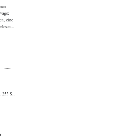
onen
 vage;
en, eine
rlesen...
. 253 S.,
a