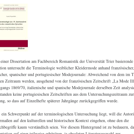
 einer Dissertation am Fachbereich Romanistik der Universität Trier basierende
tion untersucht die Terminologie weiblicher Kleidermode anhand französischer
ischer, spanischer und portugiesischer Modejournale: Abweichend von dem im T
en Zeitraum werden, ausgehend von der französischen Zeitschrift „La Mode Ill
rgangs 1869/70, italienische und spanische Modejournale derselben Zeit analysie
standen keine portugiesischen Zeitschriften aus dem Untersuchungszeitraum zu
ng, so dass auf Einzelhefte späterer Jahrgänge zurückgegriffen wurde.
ein Schwerpunkt auf der terminologischen Untersuchung liegt, will die Autor
ermaßen auf den kulturellen und historischen Kontext eingehen, ohne den die
hbegriffe kaum verständlich seien. Vor diesem Hintergrund ist zu bedauern, da
tation auf einer teilweise arbiträren, ja obsoleten Literaturauswahl zur