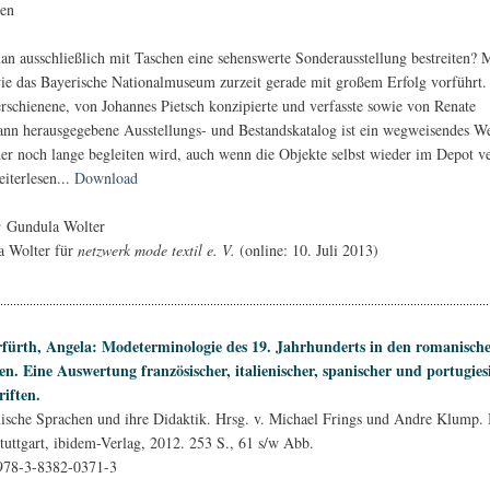
n ausschließlich mit Taschen eine sehenswerte Sonderausstellung bestreiten? 
ie das Bayerische Nationalmuseum zurzeit gerade mit großem Erfolg vorführt.
erschienene, von Johannes Pietsch konzipierte und verfasste sowie von Renate
nn herausgegebene Ausstellungs- und Bestandskatalog ist ein wegweisendes We
her noch lange begleiten wird, auch wenn die Objekte selbst wieder im Depot v
eiterlesen...
Download
@ Gundula Wolter
 Wolter für
netzwerk mode textil e. V.
(online: 10. Juli 2013)
fürth, Angela: Modeterminologie des 19. Jahrhunderts in den romanisch
n. Eine Auswertung französischer, italienischer, spanischer und portugies
riften.
sche Sprachen und ihre Didaktik. Hrsg. v. Michael Frings und Andre Klump. 
Stuttgart, ibidem-Verlag, 2012. 253 S., 61 s/w Abb.
978-3-8382-0371-3