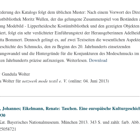
ederung des Katalogs folgt dem üblichen Muster: Nach einem Vorwort des Dire
stbibliothek Moritz Wullen, der das gelungene Zusammenspiel von Beständen 
g Modebild - Lipperheidesche Kostümbibliothek und den gezeigten Objekten
iert, folgt ein sehr verdichteter Einführungstext der Herausgeberinnen Adelhei
tta Bommert. Dennoch gelingt es, auf zwei Textseiten die wesentlichen Aspekte
eschichte des Schmucks, den zu Beginn des 20. Jahrhunderts einsetzenden
lungswandel und die Hintergründe für die Konjunkturen des Modeschmucks im
zten Jahrhunderts präzise aufzuzeigen. Weiterlesen.
Download
@ Gundula Wolter
a Wolter für
netzwerk mode textil e. V.
(online: 04. Juni 2013)
h, Johannes; Eikelmann, Renate: Taschen. Eine europäische Kulturgeschic
930
Kat. Bayerisches Nationalmuseum. München 2013. 343 S. und zahlr. farb. Abb
25058721