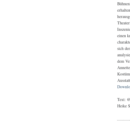
Bühnenk
erhalte
herausg
Theater
Inszeni
einen k
charakt
sich de
analysi
dem Ver
Annette
Kostüma
Ausstat
Downlo
Text: 
Heike 