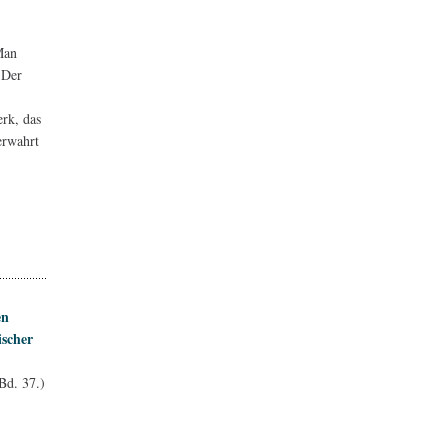
Man
 Der
rk, das
erwahrt
en
ischer
Bd. 37.)